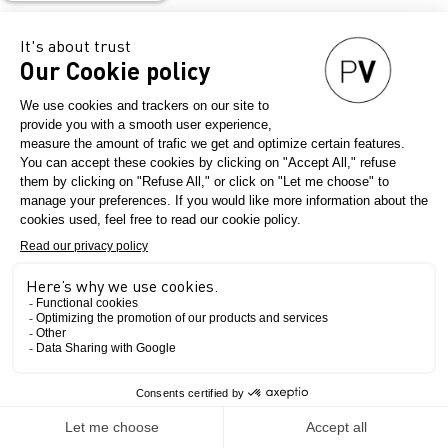
impact réduit ?
17 juillet 2024
Pour défier les éléments, résister aux
intempéries ou faire face aux usages les plus
intensifs, les matières se voient attribuer des
propriétés augmentées pour répondre à une
demande toujours croissante de technicité.
Historiquement, lorsque les solutions n’étaient
pas disponibles dans la nature, et pour les
produire à grande échelle, les ressources
fossiles ont été favorisées pour créer
membranes déperlantes, finissages windproof ou